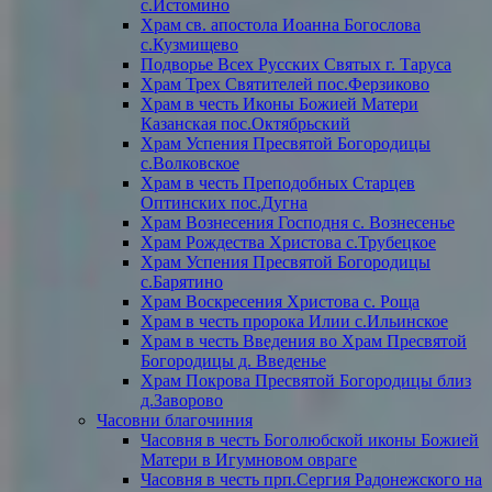
с.Истомино
Храм св. апостола Иоанна Богослова
с.Кузмищево
Подворье Всех Русских Святых г. Таруса
Храм Трех Святителей пос.Ферзиково
Храм в честь Иконы Божией Матери
Казанская пос.Октябрьский
Храм Успения Пресвятой Богородицы
с.Волковское
Храм в честь Преподобных Старцев
Оптинских пос.Дугна
Храм Вознесения Господня с. Вознесенье
Храм Рождества Христова с.Трубецкое
Храм Успения Пресвятой Богородицы
с.Барятино
Храм Воскресения Христова с. Роща
Храм в честь пророка Илии с.Ильинское
Храм в честь Введения во Храм Пресвятой
Богородицы д. Введенье
Храм Покрова Пресвятой Богородицы близ
д.Заворово
Часовни благочиния
Часовня в честь Боголюбской иконы Божией
Матери в Игумновом овраге
Часовня в честь прп.Сергия Радонежского на