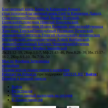
Благоверный князь Борис (в Крещении Роман),
страстотерпец
Благоверный князь Глеб (в Крещении Давид),
страстотерпец
Преподобный Далмат Исетский,
Пермский
Исповедник Николай Понгильский,
пресвитер
Исповедник Иоанн Калинин, пресвитер
Мученица
Христина Тирская
Преподобный Поликарп Печерский,
архимандрит
Святитель Георгий (Конисский), архиепископ
Могилевский
Священномученик Алфей Корбанский,
диакон
Преподобный Боголеп Черноярский
Мученик
Капитон
Мученик Феофил Закинфский
Лк.21:12–19, 2Кор.1:1-7, Мф.21:43–46, Рим.8:28–39, Ин.15:17–
16:2, 2Кор.6:1-10, Лк.7:36–50
Мысли Феофана Затворника
подробнее
Полная версия православного календаря
Работает на Prihod.ru
при поддержке
ORTOX.RU
[
Войти
]
Перейти к верхней панели
Войти
Регистрация
Православный календарь на сегодня
В-Православии.рф