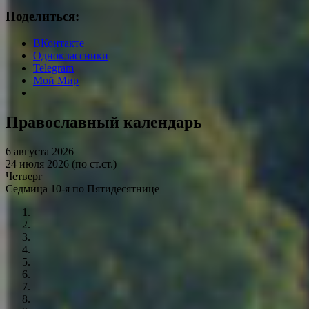
Поделиться:
ВКонтакте
Одноклассники
Telegram
Мой Мир
Православный календарь
6 августа 2026
24 июля 2026 (по ст.ст.)
Четверг
Седмица 10-я по Пятидесятнице