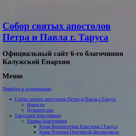
Собор святых апостолов
Петра и Павла г. Таруса
Официальный сайт 6-го благочиния
Калужской Епархии
Меню
Перейти к содержанию
Собор святых апостолов Петра и Павла г.Таруса
Новости
Духовенство
Тарусское благочиние
Храмы благочиния
Храм Воскресения Христова г.Таруса
Храм Успения Пресвятой Богородицы