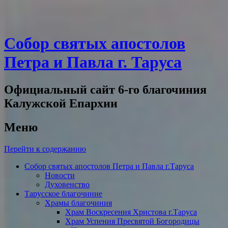
Собор святых апостолов
Петра и Павла г. Таруса
Официальный сайт 6-го благочиния
Калужской Епархии
Меню
Перейти к содержанию
Собор святых апостолов Петра и Павла г.Таруса
Новости
Духовенство
Тарусское благочиние
Храмы благочиния
Храм Воскресения Христова г.Таруса
Храм Успения Пресвятой Богородицы