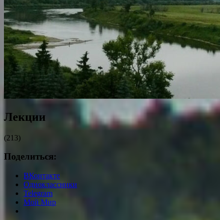
Лекции
(213)
Поделиться:
ВКонтакте
Одноклассники
Telegram
Мой Мир