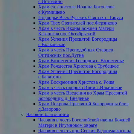
с.Истомино
Храм св. апостола Иоанна Богослова
с.Кузмищево
Подворье Всех Русских Святых г. Таруса
Храм Трех Святителей пос.Ферзиково
Храм в честь Иконы Божией Матери
Казанская пос.Октябрьский
Храм Успения Пресвятой Богородицы
с.Волковское
Храм в честь Преподобных Старцев
Оптинских пос.Дугна
Храм Вознесения Господня с. Вознесенье
Храм Рождества Христова с.Трубецкое
Храм Успения Пресвятой Богородицы
с.Барятино
Храм Воскресения Христова с. Роща
Храм в честь пророка Илии с.Ильинское
Храм в честь Введения во Храм Пресвятой
Богородицы д. Введенье
Храм Покрова Пресвятой Богородицы близ
д.Заворово
Часовни благочиния
Часовня в честь Боголюбской иконы Божией
Матери в Игумновом овраге
Часовня в честь прп.Сергия Радонежского на