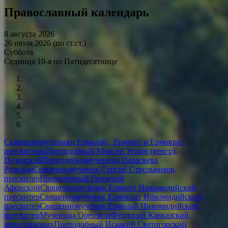
Православный календарь
8 августа 2026
26 июля 2026 (по ст.ст.)
Суббота
Седмица 10-я по Пятидесятнице
Священномученики Ермолай , Ермипп и Ермократ,
пресвитеры
Преподобный Моисей Угрин (венгр),
Печерский
Преподобномученица Параскева
Римская
Священномученик Сергий Стрельников,
пресвитер
Преподобный Геронтий
Афонский
Священномученик Ермипп Никомидийский,
пресвитер
Священномученик Ермократ Никомидийский,
пресвитер
Священномученик Ермолай Никомидийский,
пресвитер
Мученица Ореозила
Феодосий Кавказский,
иеросхимонах
Преподобный Исаакий Святогорский