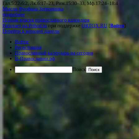
Гал.5:22-6:2, Лк.6:17–23, Рим.15:30–33, Мф.17:24–18:4
Мысли Феофана Затворника
подробнее
Полная версия православного календаря
Работает на Prihod.ru
при поддержке
ORTOX.RU
[
Войти
]
Перейти к верхней панели
Войти
Регистрация
Православный календарь на сегодня
В-Православии.рф
Поиск