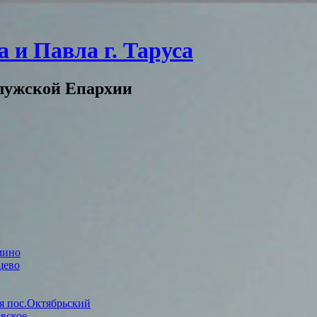
 и Павла г. Таруса
лужской Епархии
мино
щево
я пос.Октябрьский
вское