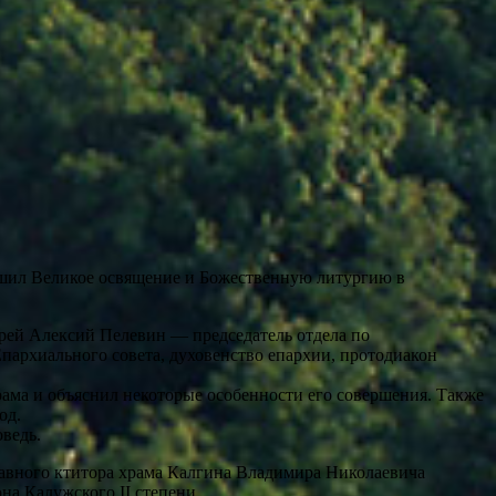
шил Великое освящение и Божественную литургию в
рей Алексий Пелевин — председатель отдела по
пархиального совета, духовенство епархии, протодиакон
ама и объяснил некоторые особенности его совершения. Также
од.
ведь.
Главного ктитора храма Калгина Владимира Николаевича
а Калужского II степени.