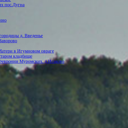
их пос.Дугна
ино
городицы д. Введенье
Заворово
Матери в Игумновом овраге
 старом кладбище
 Февронии Муромских. д.Исаково