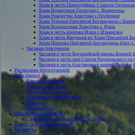
Храм в честь Преподобных Старцев Оптинск
Храм Вознесения Господня с. Вознесенье
Храм Рождества Христова с.Трубецкое
Храм Успения Пресвятой Богородицы с.Барят
Храм Воскресения Христова с. Роща
Храм в честь пророка Илии с.Ильинское
Храм в честь Введения во Храм Пресвятой Бо
Храм Покрова Пресвятой Богородицы близ д.
Часовни благочиния
Часовня в честь Боголюбской иконы Божией 
Часовня в честь прп.Сергия Радонежского на
Часовня в честь благоверных князей Петра и
Расписание богослужений
Наш приход
Воскресная школа
Детское творчество
Социальное служение
Спортивные мероприятия
Поездки
Вечная память
Школа «Река на ладони»
Слово матушки Екатерины Гвоздевой
Газета «Крестное знамение».
Медиатека