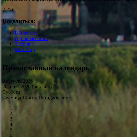
(525)
Поделиться:
ВКонтакте
Одноклассники
Telegram
Мой Мир
Православный календарь
8 августа 2026
26 июля 2026 (по ст.ст.)
Суббота
Седмица 10-я по Пятидесятнице