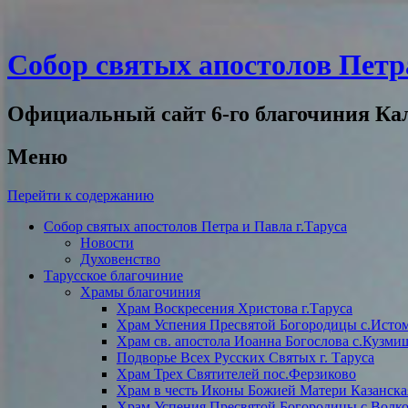
Собор святых апостолов Петра
Официальный сайт 6-го благочиния Ка
Меню
Перейти к содержанию
Собор святых апостолов Петра и Павла г.Таруса
Новости
Духовенство
Тарусское благочиние
Храмы благочиния
Храм Воскресения Христова г.Таруса
Храм Успения Пресвятой Богородицы с.Исто
Храм св. апостола Иоанна Богослова с.Кузми
Подворье Всех Русских Святых г. Таруса
Храм Трех Святителей пос.Ферзиково
Храм в честь Иконы Божией Матери Казанска
Храм Успения Пресвятой Богородицы с.Волко