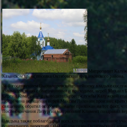
Митрополит Калужс
Казанском храме поселка Октябрьский Ферзиковского района.
За богослужением Высокопреосвященнейшему владыке сослужи
взаимодействию с благочиниями и приходами, иерей Михаил Ба
Сергий Комаров — руководитель пресс-службы Калужской епа
После чина освящения иерей Максим Лихонин произнес кратку
священник обратил особое внимание прихожан на тот факт, что
После окончания Литургии митрополит Климент поздравил вер
Владыка также поблагодарил всех, кто принимал активное уча
генерального директора ОАО «Племсовхоз Октябрьский» архип