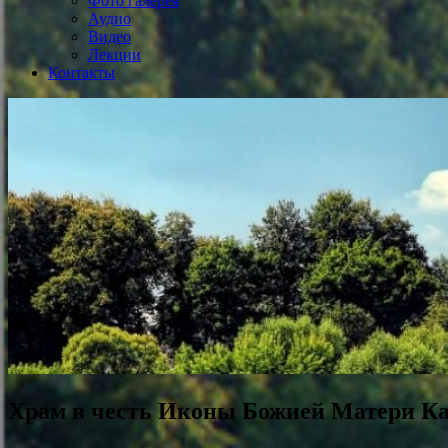
Фото галерея
Аудио
Видео
Лекции
Контакты
Храм в честь Иконы Божией Матери Ка