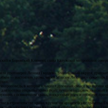
кий и Боровский Климент, глава Калужской митрополии совер
ли протоиерей Леонид Гвоздев – благочинный округа, протоие
бков — настоятель храма, иерей Максим Лихонин – секретарь Е
рхии.
ю проповедь, в которой изъяснил духовный смысл освящения хр
 для поселка открытие храма будет лучшим подарком на новый г
ующих с освящением храма, воскресным днем и произнес пропо
стие в строительстве храма, вручив им архиерейские грамоты. 
астырь удостоил медали Калужской епархии преподобного Тихон